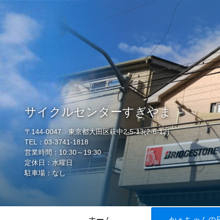
サイクルセンターすぎやま
〒144-0047 東京都大田区萩中2-5-13(2-6-12)
TEL：03-3741-1818
営業時間：10:30～19:30
定休日：水曜日
駐車場：なし
ホーム
かぁちゃんの