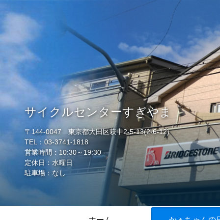
サイクルセンターすぎやま
〒144-0047 東京都大田区萩中2-5-13(2-6-12)
TEL：03-3741-1818
営業時間：10:30～19:30
定休日：水曜日
駐車場：なし
ホーム
かぁちゃんの