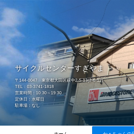
サイクルセンターすぎやま
〒144-0047 東京都大田区萩中2-5-13(2-6-12)
TEL：03-3741-1818
営業時間：10:30～19:30
定休日：水曜日
駐車場：なし
ホーム
かぁちゃんの