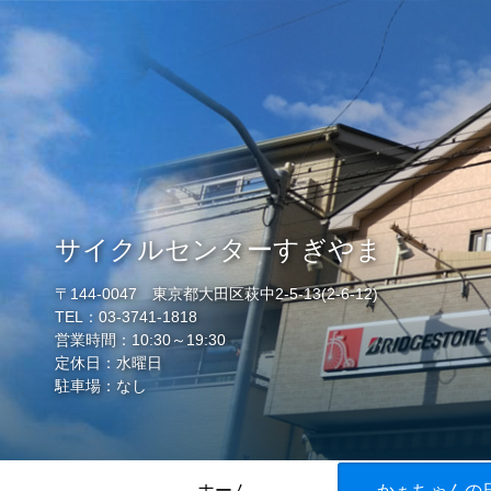
サイクルセンターすぎやま
〒144-0047 東京都大田区萩中2-5-13(2-6-12)
TEL：03-3741-1818
営業時間：10:30～19:30
定休日：水曜日
駐車場：なし
ホーム
かぁちゃんの