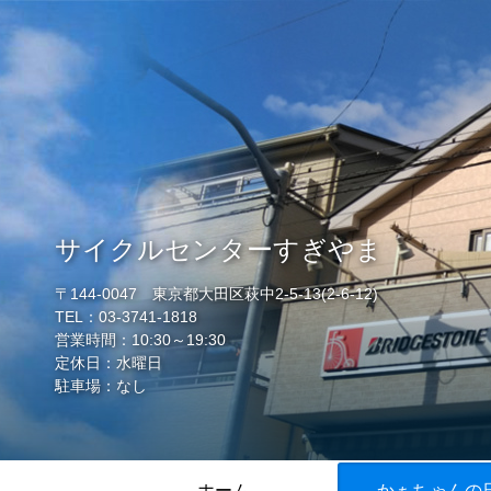
サイクルセンターすぎやま
〒144-0047 東京都大田区萩中2-5-13(2-6-12)
TEL：03-3741-1818
営業時間：10:30～19:30
定休日：水曜日
駐車場：なし
ホーム
かぁちゃんの