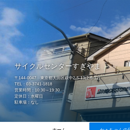
サイクルセンターすぎやま
〒144-0047 東京都大田区萩中2-5-13(2-6-12)
TEL：03-3741-1818
営業時間：10:30～19:30
定休日：水曜日
駐車場：なし
ホーム
かぁちゃんの