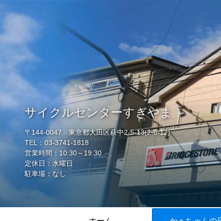
サイクルセンターすぎやま
〒144-0047 東京都大田区萩中2-5-13(2-6-12)
TEL：03-3741-1818
営業時間：10:30～19:30
定休日：水曜日
駐車場：なし
ホーム
かぁちゃんの