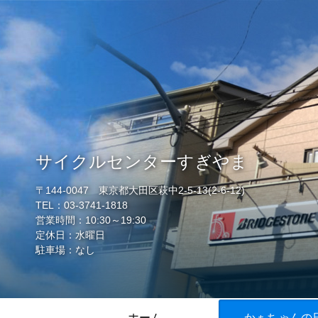
サイクルセンターすぎやま
〒144-0047 東京都大田区萩中2-5-13(2-6-12)
TEL：03-3741-1818
営業時間：10:30～19:30
定休日：水曜日
駐車場：なし
ホーム
かぁちゃんの