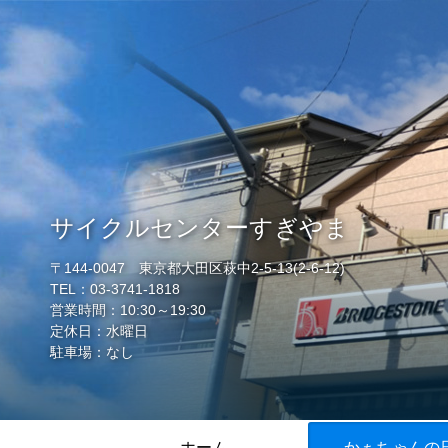
サイクルセンターすぎやま
〒144-0047 東京都大田区萩中2-5-13(2-6-12)
TEL：03-3741-1818
営業時間：10:30～19:30
定休日：水曜日
駐車場：なし
ホーム
かぁちゃんの