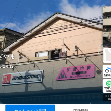
ぎやま
2-6-12)
※上
事前
かぁちゃんの日記
店舗情報