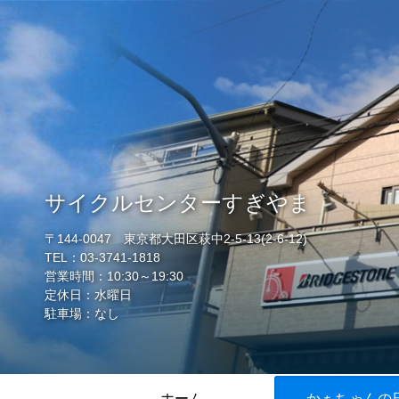
サイクルセンターすぎやま
〒144-0047 東京都大田区萩中2-5-13(2-6-12)
TEL：03-3741-1818
営業時間：10:30～19:30
定休日：水曜日
駐車場：なし
ホーム
かぁちゃんの