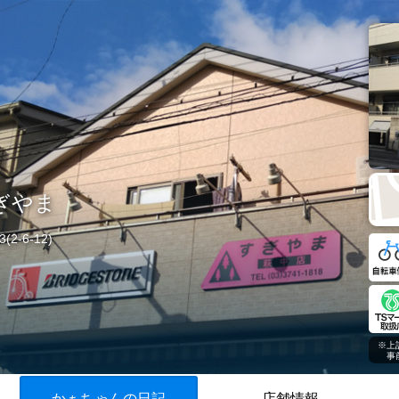
ぎやま
2-6-12)
※上
事前
かぁちゃんの日記
店舗情報